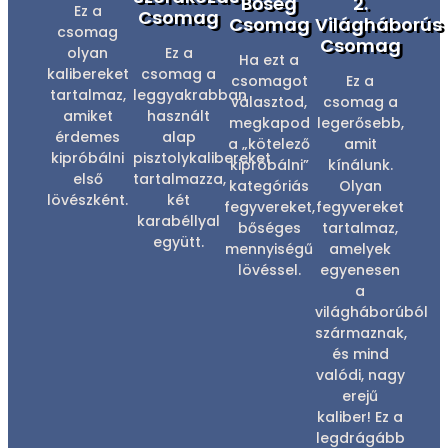
Bőség
2.
Ez a
Csomag
Csomag
Világháborús
csomag
Csomag
olyan
Ez a
Ha ezt a
kalibereket
csomag a
csomagot
Ez a
tartalmaz,
leggyakrabban
választod,
csomag a
amiket
használt
megkapod
legerősebb,
érdemes
alap
a „kötelező
amit
kipróbálni
pisztolykalibereket
kipróbálni”
kínálunk.
első
tartalmazza,
kategóriás
Olyan
lövészként.
két
fegyvereket,
fegyvereket
karabéllyal
bőséges
tartalmaz,
együtt.
mennyiségű
amelyek
lövéssel.
egyenesen
a
világháborúból
származnak,
és mind
valódi, nagy
erejű
kaliber! Ez a
legdrágább