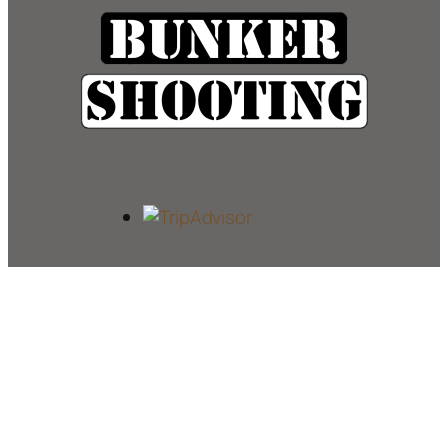
Magyar telefon: +36 20 226 1114
Külföldi telefon: +36 20 222 2250
Számunk hívható:
Hétfő – Szombat 10:00 – 18:00
Vasárnap nem tudunk hívást fogadni!