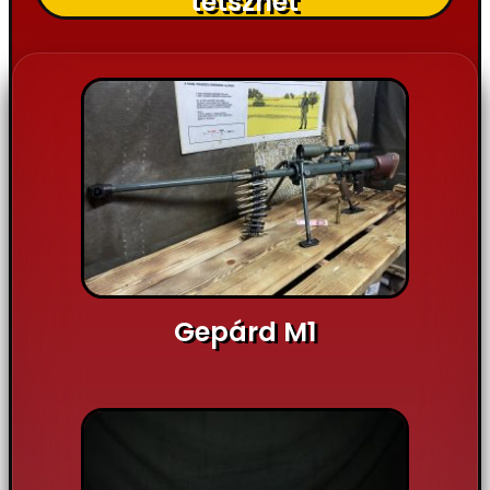
tetszhet
Gepárd M1