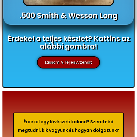
.500 Smith & Wesson Long
Érdekel a teljes készlet? Kattins az
alábbi gombra!
Lássam A Teljes Arzenált
Érdekel egy lövészeti kaland? Szeretnéd
megtudni, kik vagyunk és hogyan dolgozunk?