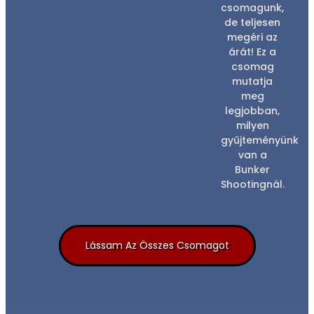
csomagunk,
de teljesen
megéri az
árát! Ez a
csomag
mutatja
meg
legjobban,
milyen
gyűjteményünk
van a
Bunker
Shootingnál.
Lássam Az Összes Csomagot