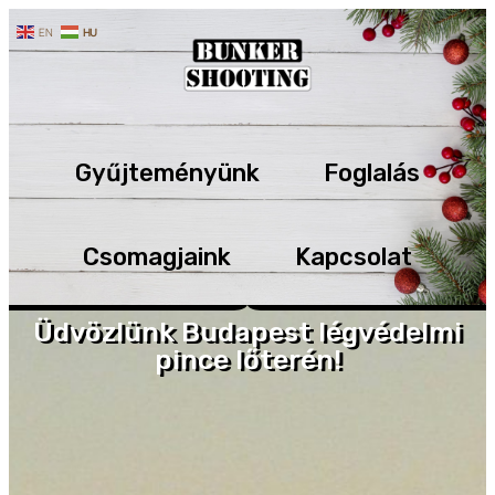
EN
HU
Gyűjteményünk
Foglalás
Csomagjaink
Kapcsolat
Üdvözlünk Budapest légvédelmi
pince lőterén!